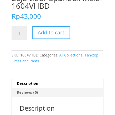
1604VHBD
Rp
43,000
FOLVA
Add to cart
Tanktop
set
celana
pendek
SKU:
1604VHBD
Categories:
All Collections
,
Tanktop
hotpants
Dress and Pants
baju
tidur
Spandex
Melar
Description
1604VHBD
Reviews (0)
quantity
Description