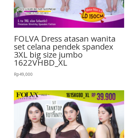
FOLVA Dress atasan wanita
set celana pendek spandex
3XL big size jumbo
1622VHBD_XL
Rp
49,000