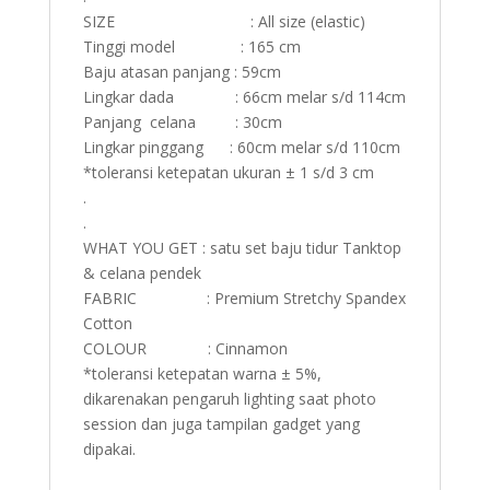
SIZE : All size (elastic)
Tinggi model : 165 cm
Baju atasan panjang : 59cm
Lingkar dada : 66cm melar s/d 114cm
Panjang celana : 30cm
Lingkar pinggang : 60cm melar s/d 110cm
*toleransi ketepatan ukuran ± 1 s/d 3 cm
.
.
WHAT YOU GET : satu set baju tidur Tanktop
& celana pendek
FABRIC : Premium Stretchy Spandex
Cotton
COLOUR : Cinnamon
*toleransi ketepatan warna ± 5%,
dikarenakan pengaruh lighting saat photo
session dan juga tampilan gadget yang
dipakai.