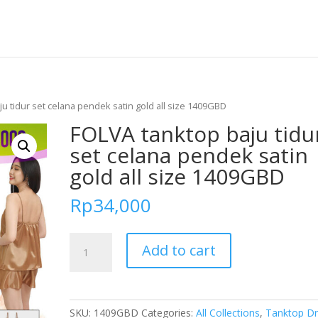
u tidur set celana pendek satin gold all size 1409GBD
FOLVA tanktop baju tidu
set celana pendek satin
gold all size 1409GBD
Rp
34,000
FOLVA
Add to cart
tanktop
baju
tidur
set
SKU:
1409GBD
Categories:
All Collections
,
Tanktop Dr