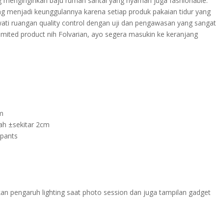
g menginginkan baju rumah santai yang nyaman juga fashionable.
ng menjadi keunggulannya karena setiap produk pakaian tidur yang
lewati ruangan quality control dengan uji dan pengawasan yang sangat
mited product nih Folvarian, ayo segera masukin ke keranjang
cm
ah ±sekitar 2cm
pants
an pengaruh lighting saat photo session dan juga tampilan gadget