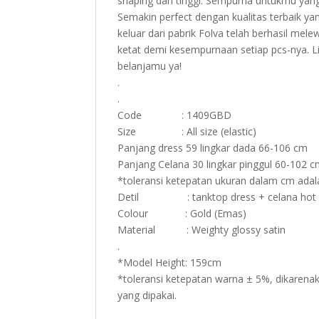
shaping dan tinggi. Sempurna untukmu yan
Semakin perfect dengan kualitas terbaik ya
keluar dari pabrik Folva telah berhasil me
ketat demi kesempurnaan setiap pcs-nya. Li
belanjamu ya!
.
.
Code : 1409GBD
Size : All size (elastic)
Panjang dress 59 lingkar dada 66-106 cm
Panjang Celana 30 lingkar pinggul 60-102 
*toleransi ketepatan ukuran dalam cm adal
Detil : tanktop dress + celana hot 
Colour : Gold (Emas)
Material : Weighty glossy satin
.
*Model Height: 159cm
*toleransi ketepatan warna ± 5%, dikarenak
yang dipakai.