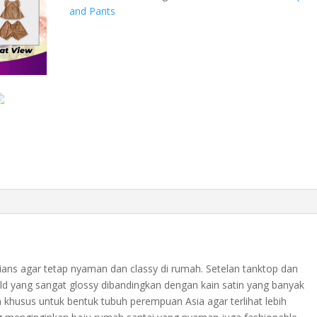
celana
and Pants
pendek
satin
gold
all
size
1409GBD
quantity
ans agar tetap nyaman dan classy di rumah. Setelan tanktop dan
old yang sangat glossy dibandingkan dengan kain satin yang banyak
a khusus untuk bentuk tubuh perempuan Asia agar terlihat lebih