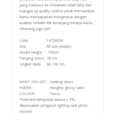
yang meluncur ke Folvarians telah lulus dari
ruangan uji quality control untuk memastikan
kamu mendapatkan loungewear dengan
kualitas terbaik! Klik keranjang belanja kamu
sekarang juga yah!
.
Code : 1472WDR
Size : All size (elastic)
Model Height : 159cm
Panjang Dress : 78 cm
Lingkar dada : 66-106 cm
.
.
WHAT YOU GET : tanktop dress
FABRIC : Weighty glossy satin
COLOUR : Tosca
*toleransi ketepatan warna ± 5%,
dikarenakan pengaruh lighting saat photo
session