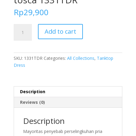
Rp
29,900
FOLVA
Add to cart
Tanktop
Dress
Baju
Tidur
SKU:
1331TDR
Categories:
All Collections
,
Tanktop
Wanita
Dress
Bridesmaid
Satin
all
size
Description
tosca
Reviews (0)
1331TDR
quantity
Description
Mayoritas penyebab perselingkuhan pria