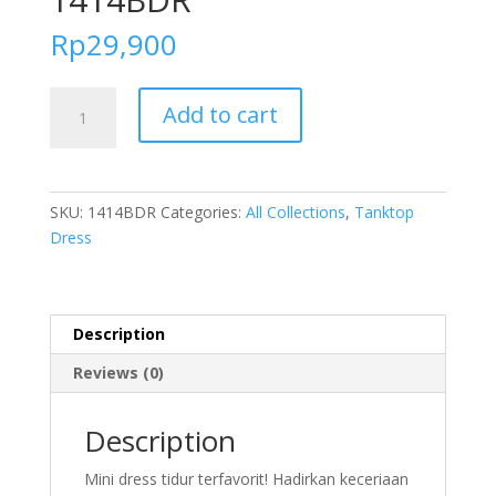
Rp
29,900
FOLVA
Add to cart
Tanktop
Dress
Baju
Tidur
SKU:
1414BDR
Categories:
All Collections
,
Tanktop
Wanita
Dress
Bridesmaid
Satin
all
size
Description
1414BDR
Reviews (0)
quantity
Description
Mini dress tidur terfavorit! Hadirkan keceriaan