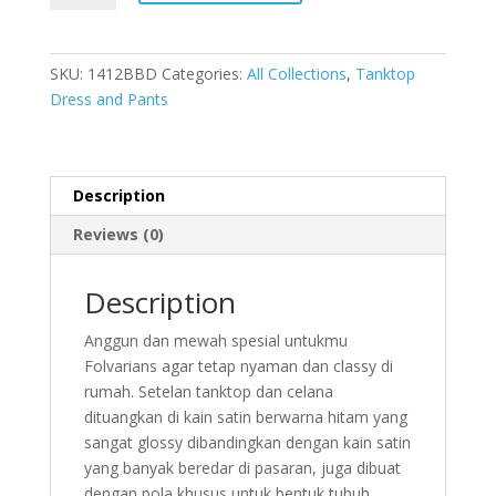
baju
tidur
set
SKU:
1412BBD
Categories:
All Collections
,
Tanktop
celana
Dress and Pants
pendek
satin
hitam
all
Description
size
Reviews (0)
1412BBD
quantity
Description
Anggun dan mewah spesial untukmu
Folvarians agar tetap nyaman dan classy di
rumah. Setelan tanktop dan celana
dituangkan di kain satin berwarna hitam yang
sangat glossy dibandingkan dengan kain satin
yang banyak beredar di pasaran, juga dibuat
dengan pola khusus untuk bentuk tubuh