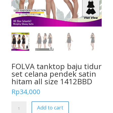
FOLVA tanktop baju tidur
set celana pendek satin
hitam all size 1412BBD
Rp
34,000
FOLVA
Add to cart
tanktop