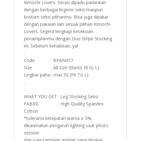
Kimochi Lovers. Serasi dipadu-padankan
dengan berbagai lingerie seksi maupun
kostum seksi pilihanmu. Bisa juga dipakai
dengan pakaian lain sesuai pilihan Kimochi
Lovers. Segera lengkapi keseksian
penampilanmu dengan Duo Stripe Stocking
ini. Sebelum kehabisan, ya!
.
Code : BPAN057
Size : All Size (Elastic fit to L)
Lingkar paha : max 50 (Fit To L)
.
.
WHAT YOU GET : Leg Stocking Seksi
FABRIC : High Quality Spandex
Cotton
*toleransi ketepatan warna ± 5%,
dikarenakan pengaruh lighting saat photo
session
dan juga tampilan gadget yang dipakai.