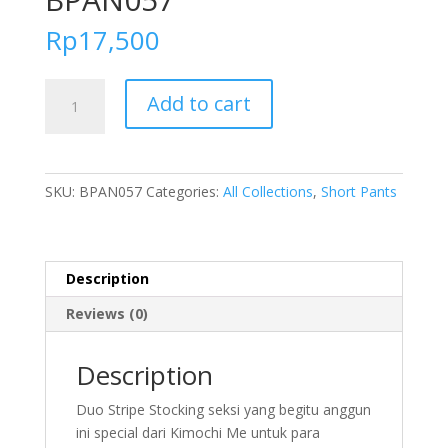
Rp
17,500
FOLVA
Add to cart
stocking
pantyhose
halus
spandex
SKU:
BPAN057
Categories:
All Collections
,
Short Pants
hitam
all
size
BPAN057
Description
quantity
Reviews (0)
Description
Duo Stripe Stocking seksi yang begitu anggun
ini special dari Kimochi Me untuk para