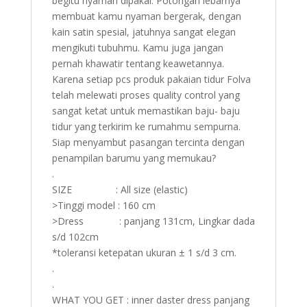
begitu nyaman dipakai. Potongan lebarnya
membuat kamu nyaman bergerak, dengan
kain satin spesial, jatuhnya sangat elegan
mengikuti tubuhmu. Kamu juga jangan
pernah khawatir tentang keawetannya.
Karena setiap pcs produk pakaian tidur Folva
telah melewati proses quality control yang
sangat ketat untuk memastikan baju- baju
tidur yang terkirim ke rumahmu sempurna.
Siap menyambut pasangan tercinta dengan
penampilan barumu yang memukau?
.
SIZE : All size (elastic)
>Tinggi model : 160 cm
>Dress : panjang 131cm, Lingkar dada
s/d 102cm
*toleransi ketepatan ukuran ± 1 s/d 3 cm.
.
.
WHAT YOU GET : inner daster dress panjang