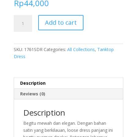
Rp
44,000
FOLVA
Add to cart
Loose
dress
panjang
tanpa
SKU:
1761SDR
Categories:
All Collections
,
Tanktop
lengan
Dress
baju
tidur
satin
1761SDR
Description
quantity
Reviews (0)
Description
Begitu mewah dan elegan. Dengan bahan
satin yang berkilauan, loose dress panjang ini