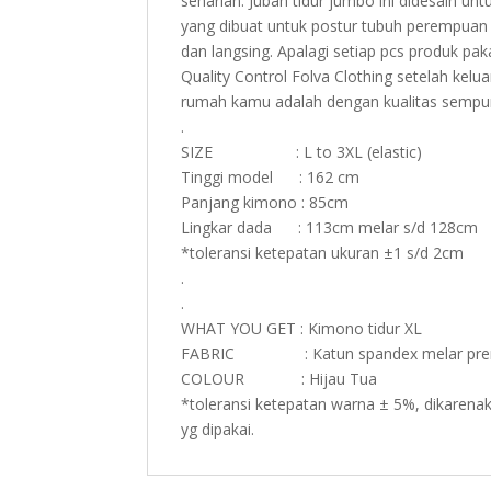
seharian. Jubah tidur jumbo ini didesain
yang dibuat untuk postur tubuh perempuan pl
dan langsing. Apalagi setiap pcs produk pakai
Quality Control Folva Clothing setelah kelu
rumah kamu adalah dengan kualitas sempurn
.
SIZE : L to 3XL (elastic)
Tinggi model : 162 cm
Panjang kimono : 85cm
Lingkar dada : 113cm melar s/d 128cm
*toleransi ketepatan ukuran ±1 s/d 2cm
.
.
WHAT YOU GET : Kimono tidur XL
FABRIC : Katun spandex melar pr
COLOUR : Hijau Tua
*toleransi ketepatan warna ± 5%, dikarenak
yg dipakai.