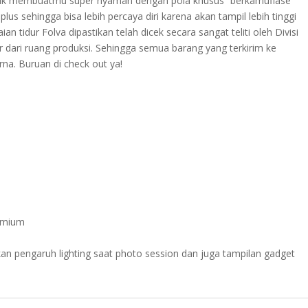
 untuk membuatmu super nyaman dengan pola khusus “berkamuflase”
us sehingga bisa lebih percaya diri karena akan tampil lebih tinggi
an tidur Folva dipastikan telah dicek secara sangat teliti oleh Divisi
ar dari ruang produksi. Sehingga semua barang yang terkirim ke
a. Buruan di check out ya!
emium
an pengaruh lighting saat photo session dan juga tampilan gadget