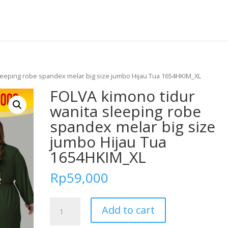
leeping robe spandex melar big size jumbo Hijau Tua 1654HKIM_XL
FOLVA kimono tidur
wanita sleeping robe
spandex melar big size
jumbo Hijau Tua
1654HKIM_XL
Rp
59,000
FOLVA
Add to cart
kimono
tidur