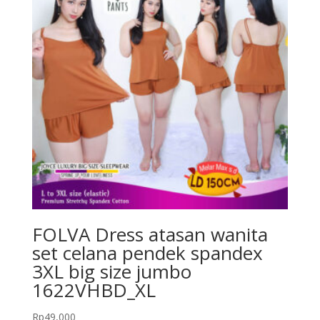
FOLVA Dress atasan wanita
set celana pendek spandex
3XL big size jumbo
1622VHBD_XL
Rp
49,000