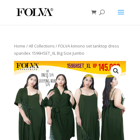
Home
/
All Collections
/ FOLVA kimono set tanktop dress
spandex 1596HSET_XL Big Size Jumbo