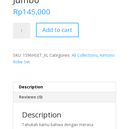
Rp
145,000
FOLVA
Add to cart
kimono
set
tanktop
dress
SKU:
1596HSET_XL
Categories:
All Collections
,
Kimono
spandex
Robe Set
1596HSET_XL
Big
Size
Jumbo
Description
quantity
Reviews (0)
Description
Tahukah kamu bahwa dengan merasa