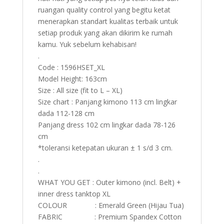
ruangan quality control yang begitu ketat
menerapkan standart kualitas terbaik untuk
setiap produk yang akan dikirim ke rumah
kamu. Yuk sebelum kehabisan!
.
Code : 1596HSET_XL
Model Height: 163cm
Size : All size (fit to L – XL)
Size chart : Panjang kimono 113 cm lingkar
dada 112-128 cm
Panjang dress 102 cm lingkar dada 78-126
cm
*toleransi ketepatan ukuran ± 1 s/d 3 cm.
.
.
WHAT YOU GET : Outer kimono (incl. Belt) +
inner dress tanktop XL
COLOUR : Emerald Green (Hijau Tua)
FABRIC : Premium Spandex Cotton