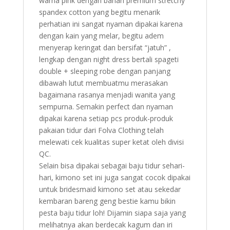
warna pink dengan bahan premium stretchy
spandex cotton yang begitu menarik
perhatian ini sangat nyaman dipakai karena
dengan kain yang melar, begitu adem
menyerap keringat dan bersifat “jatuh” ,
lengkap dengan night dress bertali spageti
double + sleeping robe dengan panjang
dibawah lutut membuatmu merasakan
bagaimana rasanya menjadi wanita yang
sempurna. Semakin perfect dan nyaman
dipakai karena setiap pcs produk-produk
pakaian tidur dari Folva Clothing telah
melewati cek kualitas super ketat oleh divisi
QC.
Selain bisa dipakai sebagai baju tidur sehari-
hari, kimono set ini juga sangat cocok dipakai
untuk bridesmaid kimono set atau sekedar
kembaran bareng geng bestie kamu bikin
pesta baju tidur loh! Dijamin siapa saja yang
melihatnya akan berdecak kagum dan iri