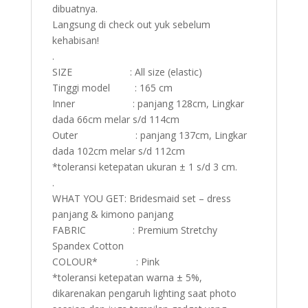
dibuatnya.
Langsung di check out yuk sebelum
kehabisan!
.
SIZE : All size (elastic)
Tinggi model : 165 cm
Inner : panjang 128cm, Lingkar
dada 66cm melar s/d 114cm
Outer : panjang 137cm, Lingkar
dada 102cm melar s/d 112cm
*toleransi ketepatan ukuran ± 1 s/d 3 cm.
.
WHAT YOU GET: Bridesmaid set – dress
panjang & kimono panjang
FABRIC : Premium Stretchy
Spandex Cotton
COLOUR* : Pink
*toleransi ketepatan warna ± 5%,
dikarenakan pengaruh lighting saat photo