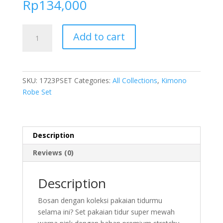
Rp
134,000
FOLVA
Add to cart
Kimono
Panjang
Set
inner
SKU:
1723PSET
Categories:
All Collections
,
Kimono
long
Robe Set
dress
Baju
Tidur
Spandex
Description
1723PSET
Reviews (0)
quantity
Description
Bosan dengan koleksi pakaian tidurmu
selama ini? Set pakaian tidur super mewah