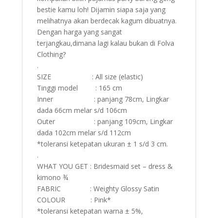
bestie kamu loh! Dijamin siapa saja yang
melihatnya akan berdecak kagum dibuatnya.
Dengan harga yang sangat
terjangkau,dimana lagi kalau bukan di Folva
Clothing?
.
SIZE : All size (elastic)
Tinggi model : 165 cm
Inner : panjang 78cm, Lingkar
dada 66cm melar s/d 106cm
Outer : panjang 109cm, Lingkar
dada 102cm melar s/d 112cm
*toleransi ketepatan ukuran ± 1 s/d 3 cm.
.
WHAT YOU GET : Bridesmaid set – dress &
kimono ¾
FABRIC : Weighty Glossy Satin
COLOUR : Pink*
*toleransi ketepatan warna ± 5%,