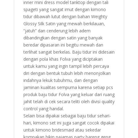
inner mini dress model tanktop dengan tali
spageti yang sangat imut dengan kimono
tidur dibawah lutut dengan bahan Weighty
Glossy Silk Satin yang mewah berkilauan,
“jatuh” dan cenderung lebih adem
dibandingkan dengan satin yang banyak
beredar dipasaran ini begitu mewah dan
terlihat sangat berkelas. Baju tidur ini didesain
dengan pola khas Folva yang diciptakan
untuk kamu yang ingin tampil lebih percaya
diri dengan bentuk tubuh lebih menonjolkan
indahnya lekuk tubuhmu, dan dengan
jaminan kualitas sempurna karena setiap pcs
produk baju tidur Folva yang keluar dari ruang
jahit telah di cek secara teliti oleh divisi quality
control yang handal.
Selain bisa dipakai sebagai baju tidur sehari-
hari, kimono set ini juga sangat cocok dipakai
untuk kimono bridesmaid atau sekedar
kompakan bikin pajamas party bareng geng