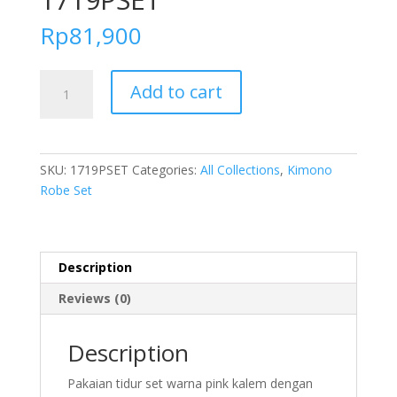
Rp
81,900
FOLVA
Add to cart
Kimono
Bridesmaid
Set
inner
SKU:
1719PSET
Categories:
All Collections
,
Kimono
dress
Robe Set
Baju
Tidur
Satin
1719PSET
Description
quantity
Reviews (0)
Description
Pakaian tidur set warna pink kalem dengan