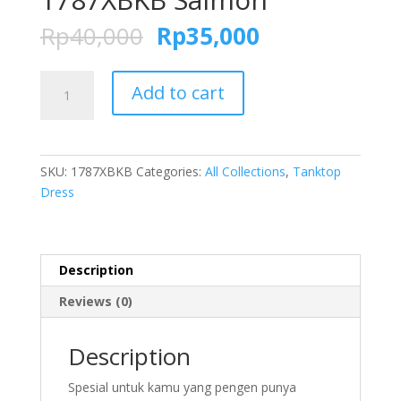
Rp
40,000
Rp
35,000
FOLVA
Add to cart
Kemben
SPA
Gown
kemben
SKU:
1787XBKB
Categories:
All Collections
,
Tanktop
salon
Dress
pijat
sauna
skirt
satin
Description
1787XBKB
Reviews (0)
Salmon
quantity
Description
Spesial untuk kamu yang pengen punya