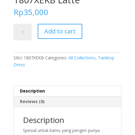
Rp
35,000
FOLVA
Add to cart
Kemben
SPA
Facial
Salon
SKU:
1807XEKB
Categories:
All Collections
,
Tanktop
Satin
Dress
Premium
Polos
1807XEKB
Latte
Description
quantity
Reviews (0)
Description
Spesial untuk kamu yang pengen punya