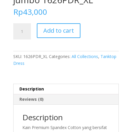
Rp
43,000
FOLVA
Add to cart
Dress
tanktop
wanita
baju
SKU:
1626PDR_XL
Categories:
All Collections
,
Tanktop
tidur
Dress
spandex
3XL
big
size
Description
jumbo
Reviews (0)
1626PDR_XL
quantity
Description
Kain Premium Spandex Cotton yang bersifat