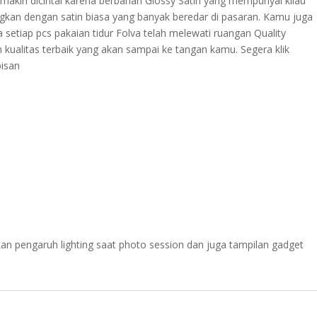
semakin dicintai karena berbahan Glossy Satin yang mempunyai kilau
ingkan dengan satin biasa yang banyak beredar di pasaran. Kamu juga
a setiap pcs pakaian tidur Folva telah melewati ruangan Quality
n kualitas terbaik yang akan sampai ke tangan kamu. Segera klik
bisan
an pengaruh lighting saat photo session dan juga tampilan gadget