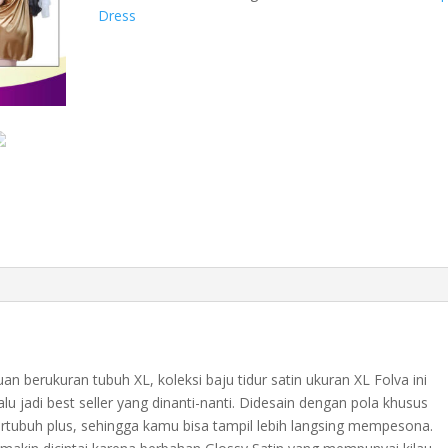
tanktop
Dress
satin
big
size
jumbo
1587GDR_XL
quantity
berukuran tubuh XL, koleksi baju tidur satin ukuran XL Folva ini
lu jadi best seller yang dinanti-nanti. Didesain dengan pola khusus
rtubuh plus, sehingga kamu bisa tampil lebih langsing mempesona.