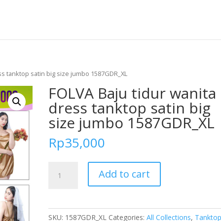
ss tanktop satin big size jumbo 1587GDR_XL
FOLVA Baju tidur wanita
dress tanktop satin big
size jumbo 1587GDR_XL
Rp
35,000
FOLVA
Add to cart
Baju
tidur
wanita
dress
SKU:
1587GDR_XL
Categories:
All Collections
,
Tankto