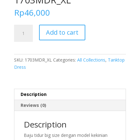
Rp
46,000
FOLVA
Add to cart
Dress
Tanktop
Baju
Tidur
SKU:
1703MDR_XL
Categories:
All Collections
,
Tanktop
Daster
Dress
Wanita
Satin
Big
Size
Description
Jumbo
Reviews (0)
1703MDR_XL
quantity
Description
Baju tidur big size dengan model kekinian