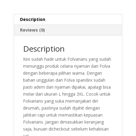
big
size
1731PCLN_XL
Description
quantity
Reviews (0)
Description
Kini sudah hadir untuk Folvarians yang sudah
menunggu produk celana nyaman dari Folva
dengan beberapa pilihan warna. Dengan
bahan unggulan dari Folva spandex sudah
pasti adem dan nyaman dipakai, apalagi bisa
melar dari ukuran L hingga 3XL. Cocok untuk
Folvarians yang suka memanjakan diri
dirumah, pastinya sudah dijahit dengan
jahitan rapi untuk memastikan kepuasan
Folvarians. Jangan dimasukkan keranjang
saja, buruan dicheckout sebelum kehabisan
ya!