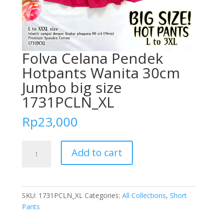
Folva Celana Pendek
Hotpants Wanita 30cm
Jumbo big size
1731PCLN_XL
Rp
23,000
Folva
Add to cart
Celana
Pendek
Hotpants
Wanita
SKU:
1731PCLN_XL
Categories:
All Collections
,
Short
30cm
Pants
Jumbo