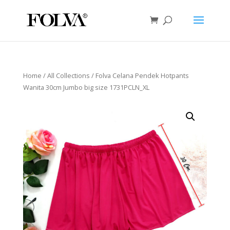
Home
/
All Collections
/ Folva Celana Pendek Hotpants
Wanita 30cm Jumbo big size 1731PCLN_XL