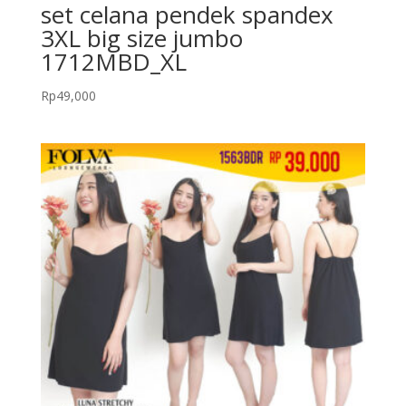
set celana pendek spandex
3XL big size jumbo
1712MBD_XL
Rp
49,000