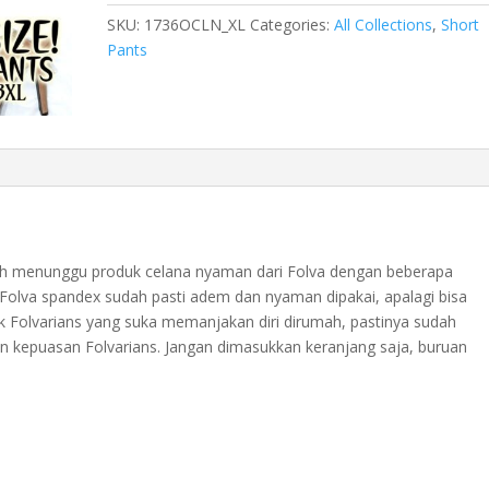
Wanita
SKU:
1736OCLN_XL
Categories:
All Collections
,
Short
Jumbo
Pants
35cm
big
size
1736OCLN_XL
quantity
udah menunggu produk celana nyaman dari Folva dengan beberapa
 Folva spandex sudah pasti adem dan nyaman dipakai, apalagi bisa
uk Folvarians yang suka memanjakan diri dirumah, pastinya sudah
an kepuasan Folvarians. Jangan dimasukkan keranjang saja, buruan