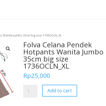
ts Wanita Jumbo 35cm big size 1736OCLN_XL
Folva Celana Pendek
Hotpants Wanita Jumbo
35cm big size
1736OCLN_XL
Rp
25,000
Folva
Add to cart
Celana
Pendek
Hotpants