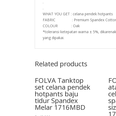
.
.
WHAT YOU GET : celana pendek hotpants
FABRIC : Premium Spandex Cotto
COLOUR : Oak
*toleransi ketepatan warna ± 5%, dikarenak
yang dipakai.
Related products
FOLVA Tanktop
FO
set celana pendek
at
hotpants baju
ce
tidur Spandex
sp
Melar 1716MBD
si
1