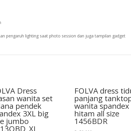
n
an pengaruh lighting saat photo session dan juga tampilan gadget
LVA Dress
FOLVA dress tid
asan wanita set
panjang tankto
lana pendek
wanita spandex
andex 3XL big
hitam all size
ze jumbo
1456BDR
713OBD_XL