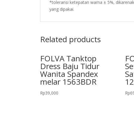
*toleransi ketepatan warna ± 5%, dikarenak
yang dipakai.
Related products
FOLVA Tanktop
FO
Dress Baju Tidur
Se
Wanita Spandex
Sa
melar 1563BDR
1
Rp
39,000
Rp
6