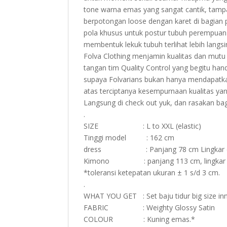
tone warna emas yang sangat cantik, tam
berpotongan loose dengan karet di bagia
pola khusus untuk postur tubuh perempuan As
membentuk lekuk tubuh terlihat lebih langsi
Folva Clothing menjamin kualitas dan mutu 
tangan tim Quality Control yang begitu hand
supaya Folvarians bukan hanya mendapatkan
atas terciptanya kesempurnaan kualitas y
Langsung di check out yuk, dan rasakan bag
.
SIZE : L to XXL (elastic)
Tinggi model : 162 cm
dress : Panjang 78 cm Lingkar dad
Kimono : panjang 113 cm, lingkar d
*toleransi ketepatan ukuran ± 1 s/d 3 cm.
.
WHAT YOU GET : Set baju tidur big size in
FABRIC : Weighty Glossy Satin
COLOUR : Kuning emas.*