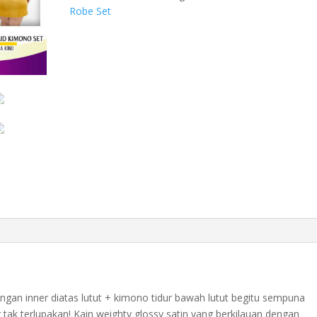
Big
Robe Set
Size
jumbo
satin
1744ESET_XL
quantity
ngan inner diatas lutut + kimono tidur bawah lutut begitu sempuna
ak terlupakan! Kain weighty glossy satin yang berkilauan dengan