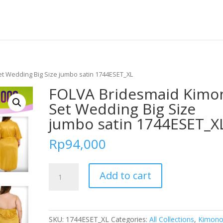
t Wedding Big Size jumbo satin 1744ESET_XL
FOLVA Bridesmaid Kimo
Set Wedding Big Size
jumbo satin 1744ESET_X
Rp
94,000
FOLVA
Add to cart
Bridesmaid
Kimono
Set
Wedding
SKU:
1744ESET_XL
Categories:
All Collections
,
Kimon