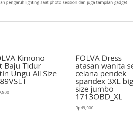
an pengaruh lighting saat photo session dan juga tampilan gadget
LVA Kimono
FOLVA Dress
t Baju Tidur
atasan wanita s
tin Ungu All Size
celana pendek
289VSET
spandex 3XL bi
size jumbo
9,800
1713OBD_XL
Rp
49,000