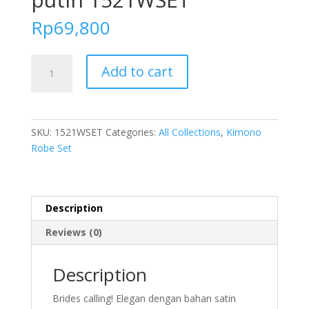
Rp
69,800
FOLVA
Add to cart
bridesmaid
kimono
set
inner
SKU:
1521WSET
Categories:
All Collections
,
Kimono
tanktop
Robe Set
dress
satin
putih
1521WSET
Description
quantity
Reviews (0)
Description
Brides calling! Elegan dengan bahan satin