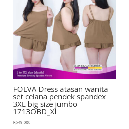
FOLVA Dress atasan wanita
set celana pendek spandex
3XL big size jumbo
1713OBD_XL
Rp
49,000