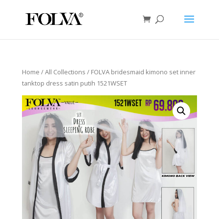
Home
/
All Collections
/ FOLVA bridesmaid kimono set inner
tanktop dress satin putih 1521WSET