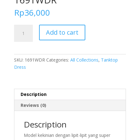
Rp
36,000
FOLVA
Add to cart
Baju
Tidur
Tanktop
Wanita
SKU:
1691WDR
Categories:
All Collections
,
Tanktop
Daster
Dress
satin
lipit
selutut
all
Description
size
Reviews (0)
1691WDR
quantity
Description
Model kekinian dengan lipit-lipit yang super