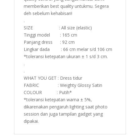
memberikan best quality untukmu. Segera
deh sebelum kehabisan!
.
SIZE : All size (elastic)
Tinggi model : 165 cm
Panjang dress : 92 cm
Lingkar dada : 66 cm melar s/d 106 cm
*toleransi ketepatan ukuran ± 1 s/d 3 cm.
.
.
WHAT YOU GET : Dress tidur
FABRIC : Weighty Glossy Satin
COLOUR : Putih*
*toleransi ketepatan warna ± 5%,
dikarenakan pengaruh lighting saat photo
session dan juga tampilan gadget yang
dipakai.