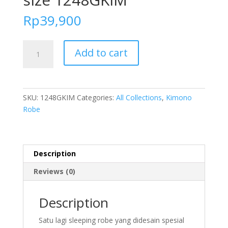
Rp
39,900
FOLVA
Add to cart
Baju
Tidur
Piyama
Wanita
SKU:
1248GKIM
Categories:
All Collections
,
Kimono
Kimono
Robe
Bridesmaid
robe
satin
all
Description
size
Reviews (0)
1248GKIM
quantity
Description
Satu lagi sleeping robe yang didesain spesial