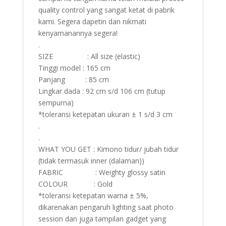
quality control yang sangat ketat di pabrik
kami. Segera dapetin dan nikmati
kenyamanannya segera!
.
SIZE : All size (elastic)
Tinggi model : 165 cm
Panjang : 85 cm
Lingkar dada : 92 cm s/d 106 cm (tutup
sempurna)
*toleransi ketepatan ukuran ± 1 s/d 3 cm
.
.
WHAT YOU GET : Kimono tidur/ jubah tidur
(tidak termasuk inner (dalaman))
FABRIC : Weighty glossy satin
COLOUR : Gold
*toleransi ketepatan warna ± 5%,
dikarenakan pengaruh lighting saat photo
session dan juga tampilan gadget yang