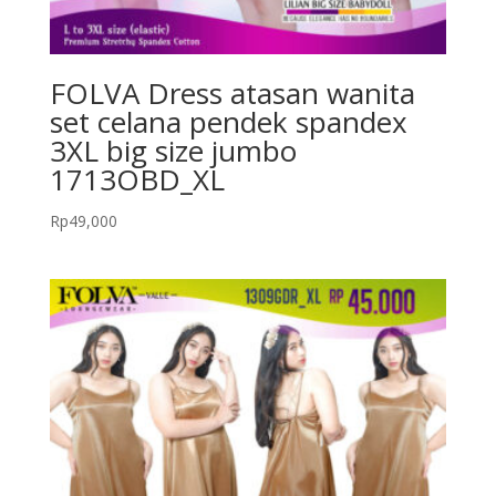
FOLVA Dress atasan wanita
set celana pendek spandex
3XL big size jumbo
1713OBD_XL
Rp
49,000