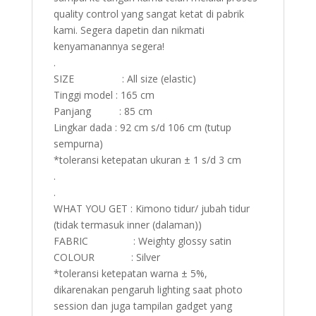
quality control yang sangat ketat di pabrik
kami. Segera dapetin dan nikmati
kenyamanannya segera!
.
SIZE : All size (elastic)
Tinggi model : 165 cm
Panjang : 85 cm
Lingkar dada : 92 cm s/d 106 cm (tutup
sempurna)
*toleransi ketepatan ukuran ± 1 s/d 3 cm
.
.
WHAT YOU GET : Kimono tidur/ jubah tidur
(tidak termasuk inner (dalaman))
FABRIC : Weighty glossy satin
COLOUR : Silver
*toleransi ketepatan warna ± 5%,
dikarenakan pengaruh lighting saat photo
session dan juga tampilan gadget yang