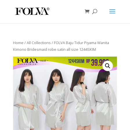
Home
/
All Collections
/ FOLVA Baju Tidur Piyama Wanita
Kimono Bridesmaid robe satin all size 1244SKIM