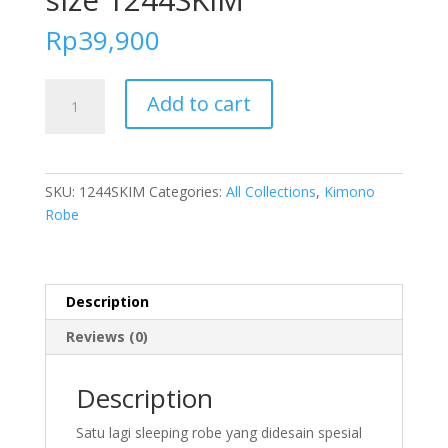
Rp
39,900
FOLVA
Add to cart
Baju
Tidur
Piyama
Wanita
SKU:
1244SKIM
Categories:
All Collections
,
Kimono
Kimono
Robe
Bridesmaid
robe
satin
all
Description
size
Reviews (0)
1244SKIM
quantity
Description
Satu lagi sleeping robe yang didesain spesial