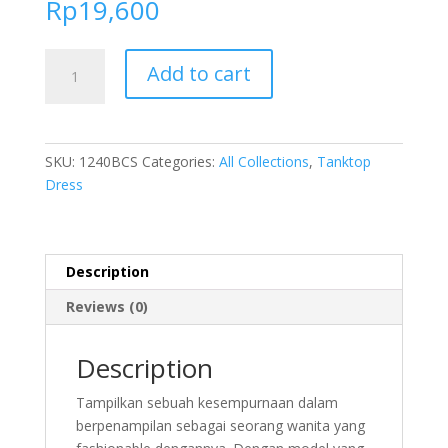
Rp
19,600
FOLVA
Add to cart
baju
pergi
casual
wanita
SKU:
1240BCS
Categories:
All Collections
,
Tanktop
satin
Dress
hitam
all
size
1240BCS
Description
quantity
Reviews (0)
Description
Tampilkan sebuah kesempurnaan dalam
berpenampilan sebagai seorang wanita yang