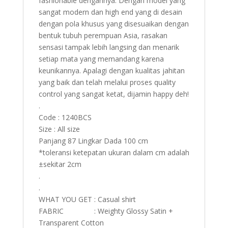
fashionable dengannya. Dengan model yang
sangat modern dan high end yang di desain
dengan pola khusus yang disesuaikan dengan
bentuk tubuh perempuan Asia, rasakan
sensasi tampak lebih langsing dan menarik
setiap mata yang memandang karena
keunikannya. Apalagi dengan kualitas jahitan
yang baik dan telah melalui proses quality
control yang sangat ketat, dijamin happy deh!
.
Code : 1240BCS
Size : All size
Panjang 87 Lingkar Dada 100 cm
*toleransi ketepatan ukuran dalam cm adalah
±sekitar 2cm
.
.
WHAT YOU GET : Casual shirt
FABRIC : Weighty Glossy Satin +
Transparent Cotton