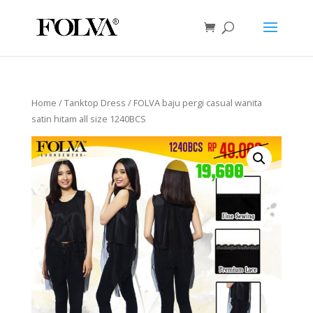
Home
/
Tanktop Dress
/ FOLVA baju pergi casual wanita
satin hitam all size 1240BCS