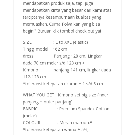
mendapatkan produk saja, tapi juga
mendapatkan cinta yang besar dari kami atas
terciptanya kesempurnaan kualitas yang
memuaskan. Cuma Folva kan yang bisa
begini? Buruan klik tombol check out ya!
SIZE : L to XXL (elastic)
Tinggi model : 162 cm
dress : Panjang 128 cm, Lingkar
dada 78 cm melar s/d 128 cm >
Kimono : panjang 141 cm, lingkar dada
112-128 cm
*toleransi ketepatan ukuran ± 1 s/d 3 cm.
WHAT YOU GET : Kimono set big size (inner
panjang + outer panjang)
FABRIC : Premium Spandex Cotton
(melar)
COLOUR : Merah maroon.*
*toleransi ketepatan warna ± 5%,